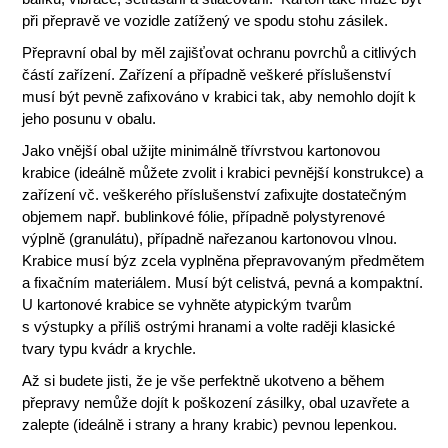
při přepravě ve vozidle zatížený ve spodu stohu zásilek.
Přepravní obal by měl zajišťovat ochranu povrchů a citlivých
částí zařízení. Zařízení a případně veškeré příslušenství
musí být pevně zafixováno v krabici tak, aby nemohlo dojít k
jeho posunu v obalu.
Jako vnější obal užijte minimálně třívrstvou kartonovou
krabice (ideálně můžete zvolit i krabici pevnější konstrukce) a
zařízení vč. veškerého příslušenství zafixujte dostatečným
objemem např. bublinkové fólie, případně polystyrenové
výplně (granulátu), případně nařezanou kartonovou vlnou.
Krabice musí býz zcela vyplněna přepravovaným předmětem
a fixačním materiálem. Musí být celistvá, pevná a kompaktní.
U kartonové krabice se vyhněte atypickým tvarům
s výstupky a příliš ostrými hranami a volte raději klasické
tvary typu kvádr a krychle.
Až si budete jisti, že je vše perfektně ukotveno a během
přepravy nemůže dojít k poškození zásilky, obal uzavřete a
zalepte (ideálně i strany a hrany krabic) pevnou lepenkou.