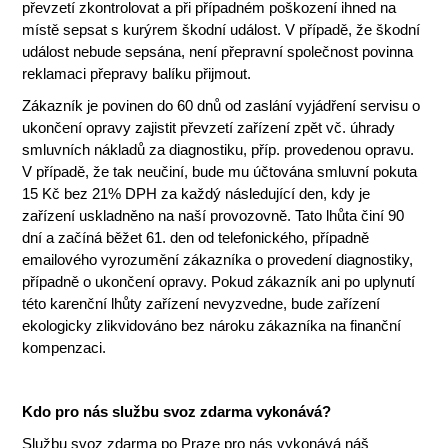
převzetí zkontrolovat a při případném poškození ihned na
místě sepsat s kurýrem škodní událost. V případě, že škodní
událost nebude sepsána, není přepravní společnost povinna
reklamaci přepravy balíku přijmout.
Zákazník je povinen do 60 dnů od zaslání vyjádření servisu o
ukončení opravy zajistit převzetí zařízení zpět vč. úhrady
smluvních nákladů za diagnostiku, příp. provedenou opravu.
V případě, že tak neučiní, bude mu účtována smluvní pokuta
15 Kč bez 21% DPH za každý následující den, kdy je
zařízení uskladněno na naší provozovně. Tato lhůta činí 90
dní a začíná běžet 61. den od telefonického, případně
emailového vyrozumění zákazníka o provedení diagnostiky,
případně o ukončení opravy. Pokud zákazník ani po uplynutí
této karenční lhůty zařízení nevyzvedne, bude zařízení
ekologicky zlikvidováno bez nároku zákazníka na finanční
kompenzaci.
Kdo pro nás službu svoz zdarma vykonává?
Službu svoz zdarma po Praze pro nás vykonává náš