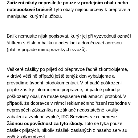
Zařízení nikdy neposílejte pouze v prodejním obalu nebo
notebookové brašně
! Tyto obaly nejsou určeny k přepravě a
manipulaci kurýrní službou.
Balík nemusíte nijak popisovat, kurýr jej při vyzvednutí označí
štítkem s číslem balíku a odesílací a doručovací adresou
(platí v případě mimopražských svozů).
Veškeré zásilky po přijetí od přepravce řádně zkontrolujeme,
v drtivé většině případů ještě tentýž den vybalujeme a
provádíme úvodní fotodokumentaci. V případě poškození
přijaté zásilky informujeme přepravce, případně pokud je
poškozený obal, na místě sepíšeme reklamační protokol. V
případě, že dopravce v rámci reklamačního řízení rozhodne v
neprospěch zákazníka na základě nedostatečné kvality
zabalení a zvolené výplně,
ITC Services s.r.o. nenese
žádnou odpovědnost za tyto škody.
Toto se týká pouze
zásilek přijatých, nikoliv zásilek zaslaných z našeho servisu
zpět k zákazníkovi.