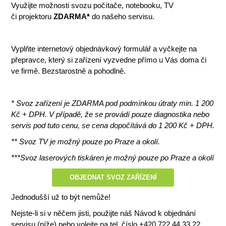
Využijte možnosti svozu počítače, notebooku, TV
či projektoru
ZDARMA*
do našeho servisu.
Vyplňte internetový objednávkový formulář a vyčkejte na
přepravce, který si zařízení vyzvedne přímo u Vás doma či
ve firmě. Bezstarostně a pohodlně.
* Svoz zařízení je ZDARMA pod podmínkou útraty min. 1 200
Kč + DPH. V případě, že se provádí pouze diagnostika nebo
servis pod tuto cenu, se cena dopočítává do 1 200 Kč + DPH.
** Svoz TV je možný pouze po Praze a okolí.
***Svoz laserových tiskáren je možný pouze po Praze a okolí
OBJEDNAT SVOZ ZAŘÍZENÍ
Jednodušší už to být nemůže!
Nejste-li si v něčem jisti, použijte náš Návod k objednání
servisu (níže) nebo volejte na tel. číslo +420 722 44 33 22,