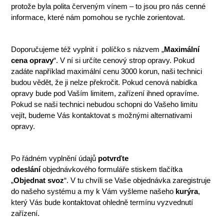
protože byla polita červeným vínem – to jsou pro nás cenné
informace, které nám pomohou se rychle zorientovat.
Doporučujeme též vyplnit i políčko s názvem „
Maximální
cena opravy
“. V ní si určíte cenový strop opravy. Pokud
zadáte například maximální cenu 3000 korun, naši technici
budou vědět, že ji nelze překročit. Pokud cenová nabídka
opravy bude pod Vaším limitem, zařízení ihned opravíme.
Pokud se naši technici nebudou schopni do Vašeho limitu
vejít, budeme Vás kontaktovat s možnými alternativami
opravy.
Po řádném vyplnění údajů
potvrďte
odeslání
objednávkového formuláře stiskem tlačítka
„
Objednat svoz
“. V tu chvíli se Vaše objednávka zaregistruje
do našeho systému a my k Vám vyšleme našeho
kurýra
,
který Vás bude kontaktovat ohledně termínu vyzvednutí
zařízení.