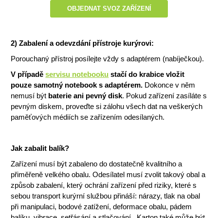
OBJEDNAT SVOZ ZAŘÍZENÍ
2) Zabalení a odevzdání přístroje kurýrovi:
Porouchaný přístroj posílejte vždy s adaptérem (nabíječkou).
V případě
servisu notebooku
stačí do krabice vložit
pouze samotný notebook s adaptérem.
Dokonce v něm
nemusí být
baterie ani pevný disk
. Pokud zařízení zasíláte s
pevným diskem, proveďte si zálohu všech dat na veškerých
paměťových médiích se zařízením odesílaných.
Jak zabalit balík?
Zařízení musí být zabaleno do dostatečně kvalitního a
přiměřeně velkého obalu. Odesílatel musí zvolit takový obal a
způsob zabalení, který ochrání zařízení před riziky, které s
sebou transport kurýrní službou přináší: nárazy, tlak na obal
při manipulaci, bodové zatížení, deformace obalu, pádem
balíku, vibrace, setřásání a stlačování.
Karton také může být