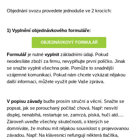
Objednání svozu provedete jednoduše ve 2 krocích:
1)
Vyplnění objednávkového formuláře:
OBJEDNÁVKOVÝ FORMULÁŘ
Formulář
je nutné
vyplnit
základními údaji. Pokud
neodesíláte zboží za firmu, nevyplňujte první políčko. Jinak
se snažte vyplnit všechna pole. Pomůže to snadnější
vzájemné komunikaci. Pokud nám chcete vzkázat nějakou
další informaci, můžete využít pole Vaše zpráva.
V popisu závady
buďte prosím struční a věcní. Snažte se
popsat, jak se porouchaný počítač chová. Např: nesvítí
displej, nenabíhá, restartuje se, zamrzá, píská, hučí atd….
Zároveň uveďte všechny skutečnosti, o kterých se
domníváte, že mohou mít nějakou souvislost s projevovanou
závadou. Např: Na klávesnici nefungují některá tlačítka,