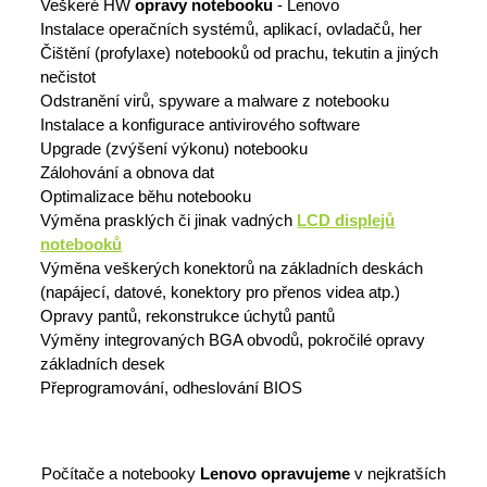
Veškeré HW
opravy notebooku
- Lenovo
Instalace operačních systémů, aplikací, ovladačů, her
Čištění (profylaxe) notebooků od prachu, tekutin a jiných
nečistot
Odstranění virů, spyware a malware z notebooku
Instalace a konfigurace antivirového software
Upgrade (zvýšení výkonu) notebooku
Zálohování a obnova dat
Optimalizace běhu notebooku
Výměna prasklých či jinak vadných
LCD displejů
notebooků
Výměna veškerých konektorů na základních deskách
(napájecí, datové, konektory pro přenos videa atp.)
Opravy pantů, rekonstrukce úchytů pantů
Výměny integrovaných BGA obvodů, pokročilé opravy
základních desek
Přeprogramování, odheslování BIOS
Počítače a notebooky
Lenovo opravujeme
v nejkratších