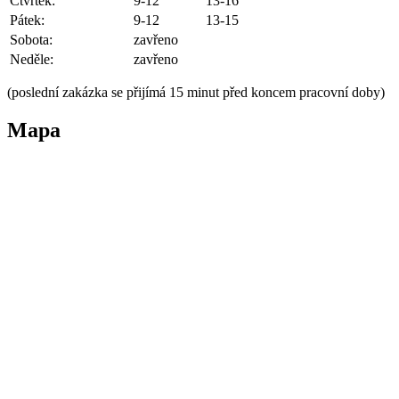
Čtvrtek:
9-12
13-16
Pátek:
9-12
13-15
Sobota:
zavřeno
Neděle:
zavřeno
(poslední zakázka se přijímá 15 minut před koncem pracovní doby)
Mapa