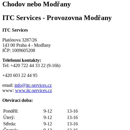
Chodov nebo Modřany
ITC Services - Provozovna Modřany
ITC Services
Platónova 3287/26
143 00 Praha 4 - Modřany
IČP: 1009605208
Telefonní kontakty:
Tel: +420 722 44 33 22 (9-16h)
+420 603 22 44 95
email:
info@itc-services.cz
www:
www.itc-services.cz
Otevírací doba:
Pondělí:
9-12
13-16
Úterý:
9-12
13-16
Středa:
9-12
13-16