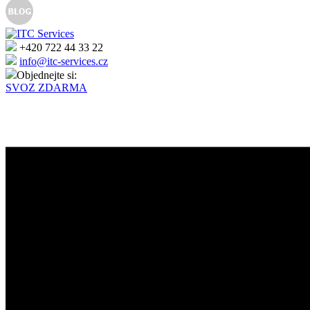
+420 722 44 33 22
info@itc-services.cz
Objednejte si:
SVOZ ZDARMA