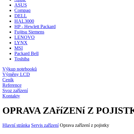
ASUS
Compaq
DELL
HAL3000
HP - Hewlett Packard
Fujitsu Siemens
LENOVO
LYNX
MSI
Packard Bell
Toshiba
Výkup notebooků
Výměny LCD
Ceník
Reference
Svoz zařízení
Kontakty
OPRAVA ZAříZENí Z POJIST
Hlavní stránka
Servis zařízení
Oprava zařízení z pojistky